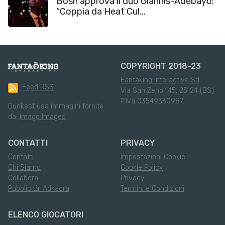
Bosh approva il duo Giannis-Adebayo:
“Coppia da Heat Cul...
COPYRIGHT 2018-23
Fantaking Interactive Srl
Feed RSS
Via San Zeno 145, 25124 (BS)
P.Iva 03549330987
Dunkest usa immagini fornite
da:
Imago Images
CONTATTI
PRIVACY
Contatti
Impostazioni Cookie
Chi Siamo
Cookie Policy
Collabora
Privacy
Pubblicità: Adkaora
Termini e Condizioni
ELENCO GIOCATORI