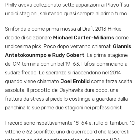
Philly aveva collezionato sette apparizioni ai Playoff su
undici stagioni, salutando quasi sempre al primo turno.
Si rifonda e come prima mossa al Draft 2013 Hinkie
decide di selezionare
Michael Carter-Williams
come
undicesima pick. Poco dopo verranno chiamati
Giannis
Antetokounmpo e Rudy Gobert
. La prima stagione
del GM termina con un bel 19-63. I tifosi cominciano a
sudare freddo. Le speranze si riaccendono nel 2014
quando viene chiamato
Joel Embiid
come terza scelta
assoluta. Il prodotto dei Jayhawks dura poco, una
frattura da stress al piede lo costringe a guardare dalla
panchina le sue prime due stagioni nei professionisti.
I record sono rispettivamente 18-64 e, rullo di tamburi, 10
vittorie e 62 sconfitte, uno di quei record che lasceresti