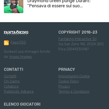
Draymond Green punge Durant:
“Pensava di essere sul suo...
COPYRIGHT 2018-23
Fantaking Interactive Srl
Feed RSS
Via San Zeno 145, 25124 (BS)
P.Iva 03549330987
Dunkest usa immagini fornite
da:
Imago Images
CONTATTI
PRIVACY
Contatti
Impostazioni Cookie
Chi Siamo
Cookie Policy
Collabora
Privacy
Pubblicità: Adkaora
Termini e Condizioni
ELENCO GIOCATORI