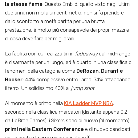
la stessa fame
. Questo Embiid, quello visto negli ultimi
due anni, non molla un centimetro, non si fa prendere
dallo sconforto a metà partita per una brutta
prestazione, è molto più consapevole dei propri mezzi e
di cosa deve fare per migliorarli.
La facilità con cui realizza tiri in
fadeaway
dal mid-range
è disarmante per un lungo, ed è quarto in una classifica di
fenomeni della categoria come
DeRozan, Durant e
Booker
: 44% complessivo entro l’arco, 74% attaccando
il ferro. Un solidissimo 40% al
jump shot
.
Al momento è primo nella
KIA Ladder MVP NBA
,
secondo nella classifica marcatori (distante appena 0.2
da LeBron James), i Sixers sono di nuovo (al momento)
primi nella Eastern Conference
e di nuovo candidati
ad un posto di primo piano nei Playoff.