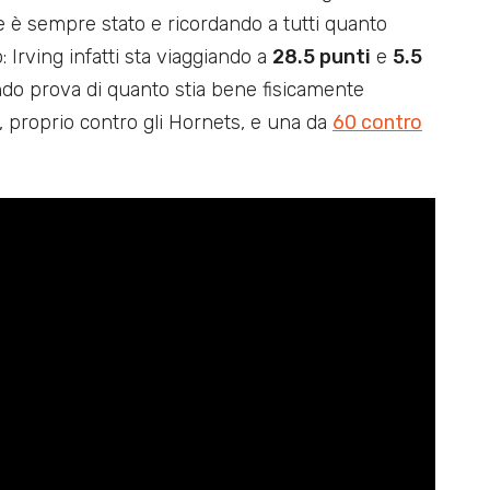
 è sempre stato e ricordando a tutti quanto
 Irving infatti sta viaggiando a
28.5 punti
e
5.5
ndo prova di quanto stia bene fisicamente
, proprio contro gli Hornets, e una da
60 contro