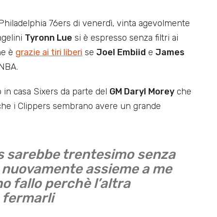
 Philadelphia 76ers di venerdì, vinta agevolmente
ngelini
Tyronn Lue
si è espresso senza filtri ai
he è
grazie ai tiri liberi
se
Joel Embiid
e
James
 NBA.
o in casa Sixers da parte del
GM Daryl Morey
che
nche i Clippers sembrano avere un grande
rs sarebbe trentesimo senza
telo nuovamente assieme a me
o fallo perchè l’altra
 fermarli