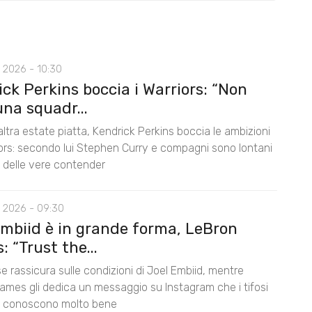
 2026 - 10:30
ck Perkins boccia i Warriors: “Non
na squadr...
ltra estate piatta, Kendrick Perkins boccia le ambizioni
iors: secondo lui Stephen Curry e compagni sono lontani
lo delle vere contender
 2026 - 09:30
Embiid è in grande forma, LeBron
 “Trust the...
e rassicura sulle condizioni di Joel Embiid, mentre
ames gli dedica un messaggio su Instagram che i tifosi
s conoscono molto bene