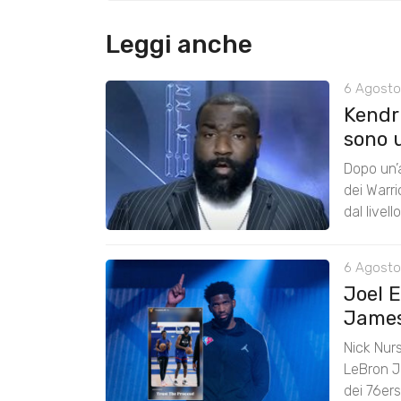
Leggi anche
6 Agosto
Kendri
sono u
Dopo un’a
dei Warr
dal livel
6 Agosto
Joel 
James:
Nick Nurs
LeBron J
dei 76er