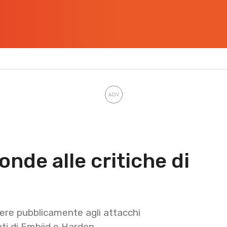
onde alle critiche di
dere pubblicamente agli attacchi
nti di Embiid e Harden