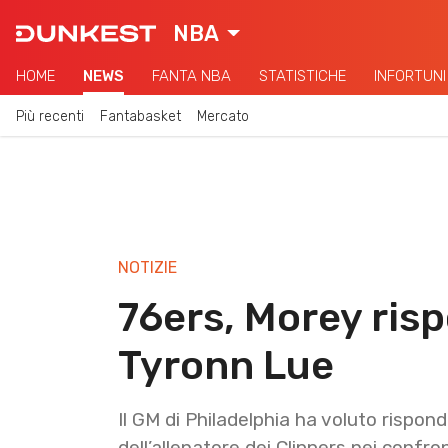
NBA
HOME
NEWS
FANTA NBA
STATISTICHE
INFORTUNI
Più recenti
Fantabasket
Mercato
NOTIZIE
76ers, Morey risp
Tyronn Lue
Il GM di Philadelphia ha voluto rispon
dell’allenatore dei Clippers nei confro