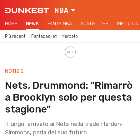
NBA
HOME
NEWS
FANTA NBA
STATISTICHE
INFORTUNI
Più recenti
Fantabasket
Mercato
NOTIZIE
Nets, Drummond: “Rimarrò
a Brooklyn solo per questa
stagione”
Il lungo, arrivato ai Nets nella trade Harden-
Simmons, parla del suo futuro