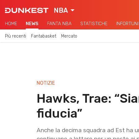
NBA
HOME
NEWS
FANTA NBA
STATISTICHE
INFORTUNI
Più recenti
Fantabasket
Mercato
NOTIZIE
Hawks, Trae: “Si
fiducia”
Anche la decima squadra ad Est ha un
continuano a lottare per un posto ai p