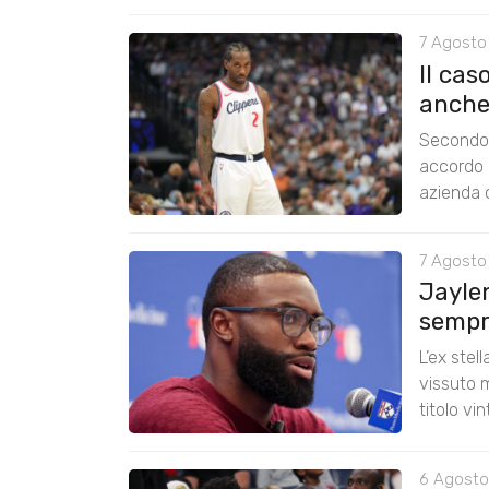
7 Agosto
Il cas
anche
Secondo 
accordo 
azienda c
7 Agosto
Jayle
sempre
L’ex stel
vissuto m
titolo vi
6 Agosto