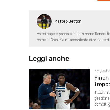
Matteo Bettoni
Vorrei sapere passare la palla come Rondo, ti
come LeBron. Ma mi accontento di scrivere di 
Leggi anche
7 Agosto 
Finch
tropp
Il coach
gestione 
compiti g