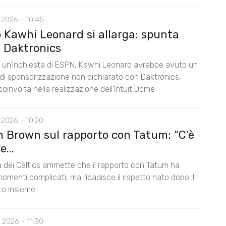
 2026 - 10:45
o Kawhi Leonard si allarga: spunta
 Daktronics
un’inchiesta di ESPN, Kawhi Leonard avrebbe avuto un
di sponsorizzazione non dichiarato con Daktronics,
oinvolta nella realizzazione dell’Intuit Dome
 2026 - 10:20
n Brown sul rapporto con Tatum: “C’è
...
la dei Celtics ammette che il rapporto con Tatum ha
omenti complicati, ma ribadisce il rispetto nato dopo il
nto insieme
 2026 - 11:30