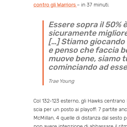
contro gli Warriors
– in 37 minuti.
Essere sopra il 50% è
sicuramente miglior
[…] Stiamo giocando 
e penso che faccia be
muove bene, siamo tu
cominciando ad esser
Trae Young
Col 132-123 esterno, gli Hawks centrano 
scia per un posto ai playoff: 7 partite a
McMillan, 4 quelle di distanza dal sesto
non avere intenzione di abbassare il rit