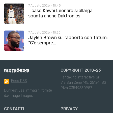
7 Agosto 2026 - 10:45
Il caso Kawhi Leonard si allarga:
spunta anche Daktronics
7 Agosto 2026 - 10:20
Jaylen Brown sul rapporto con Tatum:
“C’è sempre...
COPYRIGHT 2018-23
Fantaking Interactive Srl
Feed RSS
Via San Zeno 145, 25124 (BS)
P.Iva 03549330987
Dunkest usa immagini fornite
da:
Imago Images
CONTATTI
PRIVACY