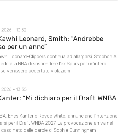
 2026 - 13:52
Kawhi Leonard, Smith: “Andrebbe
so per un anno”
awhi Leonard-Clippers continua ad allargarsi. Stephen A.
ede alla NBA di sospendere l’ex Spurs per un’intera
 se venissero accertate violazioni
 2026 - 13:35
anter: “Mi dichiaro per il Draft WNBA
BA, Enes Kanter e Royce White, annunciano l’intenzione
rarsi per il Draft WNBA 2027. La provocazione arriva nel
l caso nato dalle parole di Sophie Cunningham