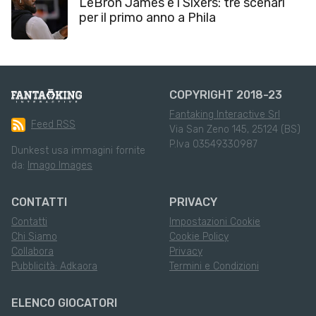
LeBron James e i Sixers: tre scenari
per il primo anno a Phila
COPYRIGHT 2018-23
Fantaking Interactive Srl
Feed RSS
Via San Zeno 145, 25124 (BS)
P.Iva 03549330987
Dunkest usa immagini fornite
da:
Imago Images
CONTATTI
PRIVACY
Contatti
Impostazioni Cookie
Chi Siamo
Cookie Policy
Collabora
Privacy
Pubblicità: Adkaora
Termini e Condizioni
ELENCO GIOCATORI