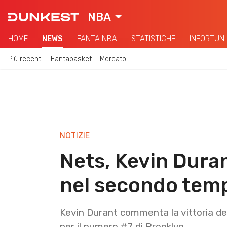
NBA
HOME
NEWS
FANTA NBA
STATISTICHE
INFORTUNI
Più recenti
Fantabasket
Mercato
NOTIZIE
Nets, Kevin Dura
nel secondo tem
Kevin Durant commenta la vittoria dei 
per il numero #7 di Brooklyn