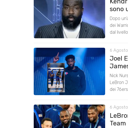
Kendri
sono u
Dopo un’a
dei Warr
dal livel
6 Agosto
Joel 
James:
Nick Nurs
LeBron J
dei 76er
6 Agosto
LeBro
Team 