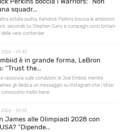
ck Perkins boccia i Warriors: “Non
na squadr...
ltra estate piatta, Kendrick Perkins boccia le ambizioni
iors: secondo lui Stephen Curry e compagni sono lontani
lo delle vere contender
 2026 - 09:30
Embiid è in grande forma, LeBron
 “Trust the...
e rassicura sulle condizioni di Joel Embiid, mentre
ames gli dedica un messaggio su Instagram che i tifosi
s conoscono molto bene
 2026 - 09:00
n James alle Olimpiadi 2028 con
USA? “Dipende...