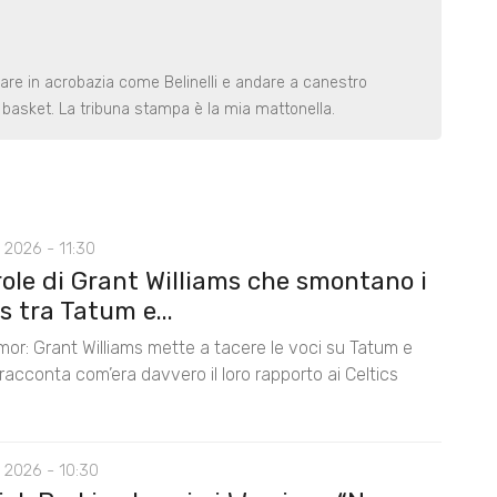
rare in acrobazia come Belinelli e andare a canestro
basket. La tribuna stampa è la mia mattonella.
 2026 - 11:30
role di Grant Williams che smontano i
 tra Tatum e...
mor: Grant Williams mette a tacere le voci su Tatum e
acconta com’era davvero il loro rapporto ai Celtics
 2026 - 10:30