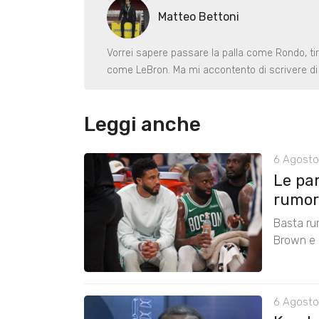
Matteo Bettoni
Vorrei sapere passare la palla come Rondo, ti
come LeBron. Ma mi accontento di scrivere di 
Leggi anche
6 Agosto
Le pa
rumors
Basta ru
Brown e r
6 Agosto