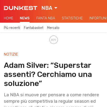
NBA
HOME
NEWS
FANTA NBA
STATISTICHE
INFORTUNI
Più recenti
Fantabasket
Mercato
NOTIZIE
Adam Silver: “Superstar
assenti? Cerchiamo una
soluzione”
La NBA si muove per pensare a come rendere
sempre più competitiva la regular season ed