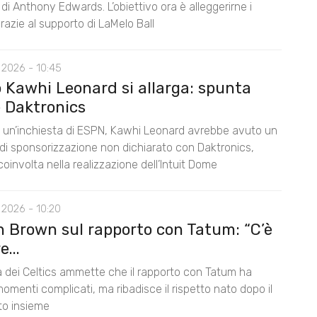
di Anthony Edwards. L’obiettivo ora è alleggerirne i
razie al supporto di LaMelo Ball
 2026 - 10:45
o Kawhi Leonard si allarga: spunta
 Daktronics
un’inchiesta di ESPN, Kawhi Leonard avrebbe avuto un
di sponsorizzazione non dichiarato con Daktronics,
oinvolta nella realizzazione dell’Intuit Dome
 2026 - 10:20
n Brown sul rapporto con Tatum: “C’è
...
la dei Celtics ammette che il rapporto con Tatum ha
omenti complicati, ma ribadisce il rispetto nato dopo il
nto insieme