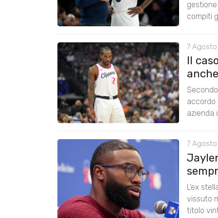
gestione 
compiti g
7 Agosto
Il cas
anche
Secondo 
accordo 
azienda c
7 Agosto
Jayle
sempre
L’ex stel
vissuto m
titolo vi