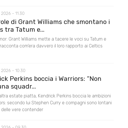
 2026 - 11:30
role di Grant Williams che smontano i
 tra Tatum e...
mor: Grant Williams mette a tacere le voci su Tatum e
acconta com’era davvero il loro rapporto ai Celtics
 2026 - 10:30
ck Perkins boccia i Warriors: “Non
na squadr...
ltra estate piatta, Kendrick Perkins boccia le ambizioni
iors: secondo lui Stephen Curry e compagni sono lontani
lo delle vere contender
 2026 - 09:30