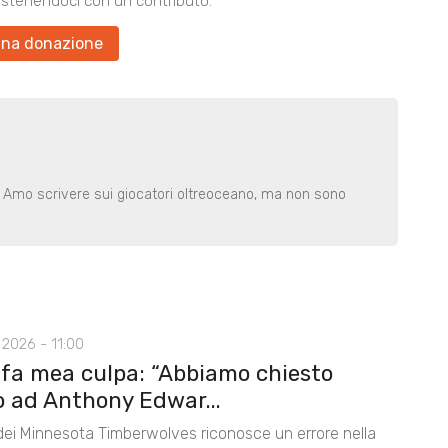
ostenendoci con un contributo.
una donazione
. Amo scrivere sui giocatori oltreoceano, ma non sono
2026 - 11:00
 fa mea culpa: “Abbiamo chiesto
o ad Anthony Edwar...
 dei Minnesota Timberwolves riconosce un errore nella