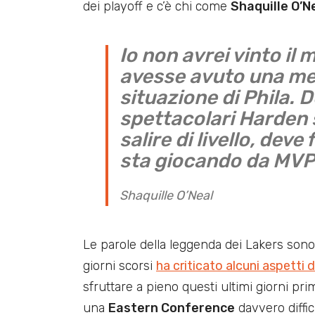
dei playoff e c’è chi come
Shaquille O’N
Io non avrei vinto il
avesse avuto una medi
situazione di Phila. 
spettacolari Harden 
salire di livello, dev
sta giocando da MVP
Shaquille O’Neal
Le parole della leggenda dei Lakers sono
giorni scorsi
ha criticato alcuni aspetti
sfruttare a pieno questi ultimi giorni prim
una
Eastern Conference
davvero diffici