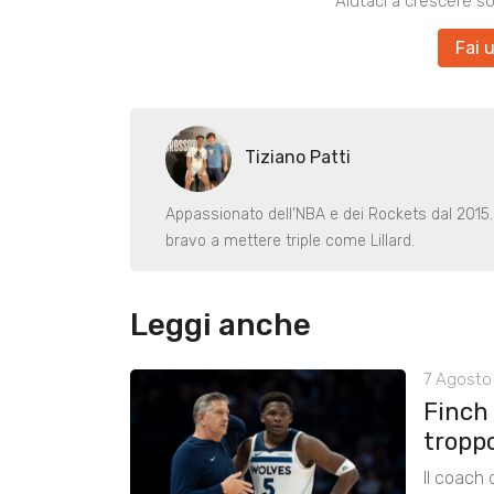
Aiutaci a crescere s
Fai 
Tiziano Patti
Appassionato dell’NBA e dei Rockets dal 2015
bravo a mettere triple come Lillard.
Leggi anche
7 Agosto 
Finch
tropp
Il coach