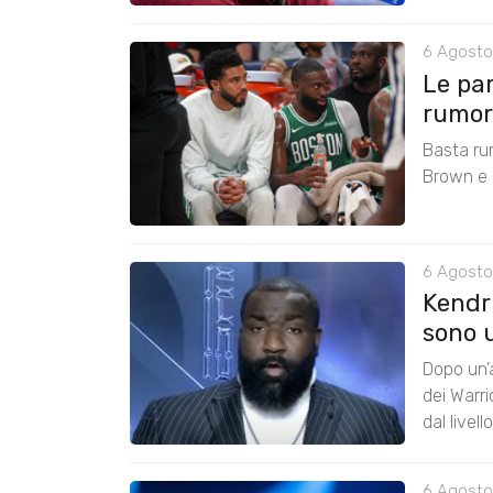
6 Agosto
Le pa
rumors
Basta ru
Brown e r
6 Agosto
Kendri
sono u
Dopo un’a
dei Warr
dal livel
6 Agosto