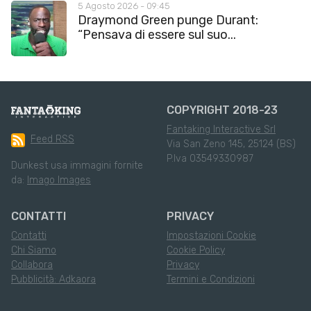
5 Agosto 2026 - 09:45
Draymond Green punge Durant:
“Pensava di essere sul suo...
COPYRIGHT 2018-23
Fantaking Interactive Srl
Feed RSS
Via San Zeno 145, 25124 (BS)
P.Iva 03549330987
Dunkest usa immagini fornite
da:
Imago Images
CONTATTI
PRIVACY
Contatti
Impostazioni Cookie
Chi Siamo
Cookie Policy
Collabora
Privacy
Pubblicità: Adkaora
Termini e Condizioni