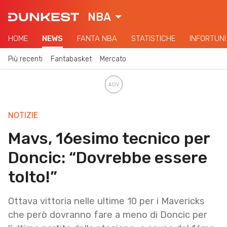
NBA
HOME
NEWS
FANTA NBA
STATISTICHE
INFORTUNI
Più recenti
Fantabasket
Mercato
NOTIZIE
Mavs, 16esimo tecnico per
Doncic: “Dovrebbe essere
tolto!”
Ottava vittoria nelle ultime 10 per i Mavericks
che però dovranno fare a meno di Doncic per