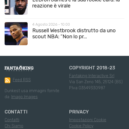
reazione è virale
4 Agosto 2026 - 10:00
Russell Westbrook distrutto da uno
scout NBA: “Non lo pr...
COPYRIGHT 2018-23
Fantaking Interactive Srl
Feed RSS
Via San Zeno 145, 25124 (BS)
P.Iva 03549330987
Dunkest usa immagini fornite
da:
Imago Images
CONTATTI
PRIVACY
Contatti
Impostazioni Cookie
Chi Siamo
Cookie Policy