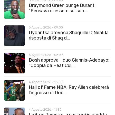
5 Agosto 2026 - 09:45
Draymond Green punge Durant:
“Pensava di essere sul suo...
5 Agosto 2026 - 09:00
Dybantsa provoca Shaquille O’Neal: la
risposta di Shaq d...
5 Agosto 2026 - 08:56
Bosh approva il duo Giannis-Adebayo:
“Coppia da Heat Cul...
4 Agosto 2026 - 18:00
Hall of Fame NBA, Ray Allen celebrerà
l’ingresso di Doc...
4 Agosto 2026 - 11:30
LeBron James e la sua rookie card: la