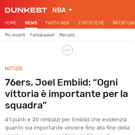
NBA
HOME
NEWS
FANTA NBA
STATISTICHE
INFORTUNI
Più recenti
Fantabasket
Mercato
NOTIZIE
76ers, Joel Embiid: “Ogni
vittoria è importante per la
squadra”
41 punti e 20 rimbalzi per Embiid che evidenzia
quanto sia importante vincere fino alla fine della