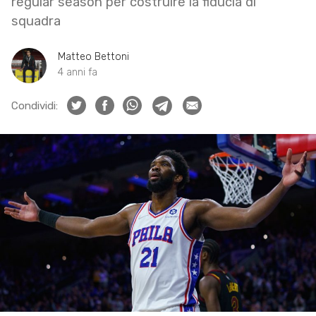
regular season per costruire la fiducia di
squadra
Matteo Bettoni
4 anni fa
Condividi: