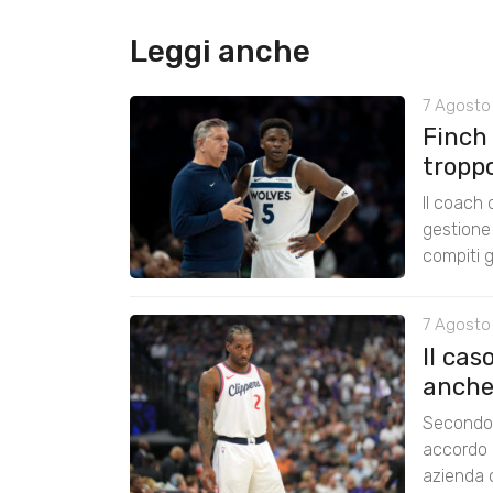
Leggi anche
7 Agosto 
Finch
tropp
Il coach
gestione 
compiti g
7 Agosto
Il cas
anche
Secondo 
accordo 
azienda c