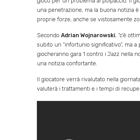
gioco per un problema al polpaccio. Il gi
una penetrazione, ma la buona notizia è c
proprie forze, anche se vistosamente zo
Secondo
Adrian Wojnarowski
, “c’è ott
subito un “infortunio significativo”, ma a p
giocheranno gara 1 contro i Jazz nella 
una notizia confortante.
Il giocatore verrà rivalutato nella giorn
valuterà i trattamenti e i tempi di recupe