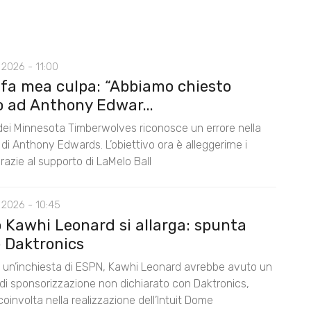
2026 - 11:00
 fa mea culpa: “Abbiamo chiesto
o ad Anthony Edwar...
 dei Minnesota Timberwolves riconosce un errore nella
di Anthony Edwards. L’obiettivo ora è alleggerirne i
razie al supporto di LaMelo Ball
 2026 - 10:45
o Kawhi Leonard si allarga: spunta
 Daktronics
un’inchiesta di ESPN, Kawhi Leonard avrebbe avuto un
di sponsorizzazione non dichiarato con Daktronics,
oinvolta nella realizzazione dell’Intuit Dome