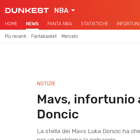
NBA
HOME
NEWS
FANTA NBA
STATISTICHE
INFORTUNI
Più recenti
Fantabasket
Mercato
NOTIZIE
Mavs, infortunio 
Doncic
La stella dei Mavs Luka Doncic ha chiu
per un problema la polpaccio