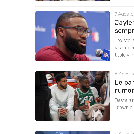
7 Agosto
Jayle
sempre
L’ex stel
vissuto m
titolo vi
6 Agosto
Le pa
rumors
Basta ru
Brown e r
6 Agosto