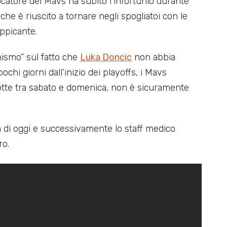
ocatore dei Mavs ha subito l’infortunio durante
he è riuscito a tornare negli spogliatoi con le
ppicante.
imismo” sul fatto che
Luka Doncic
non abbia
ochi giorni dall’inizio dei playoffs, i Mavs
notte tra sabato e domenica, non è sicuramente
ata di oggi e successivamente lo staff medico
ro.