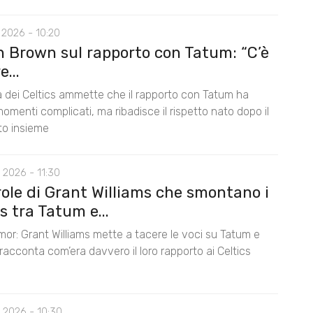
 2026 - 10:20
n Brown sul rapporto con Tatum: “C’è
...
la dei Celtics ammette che il rapporto con Tatum ha
omenti complicati, ma ribadisce il rispetto nato dopo il
nto insieme
 2026 - 11:30
role di Grant Williams che smontano i
 tra Tatum e...
mor: Grant Williams mette a tacere le voci su Tatum e
acconta com’era davvero il loro rapporto ai Celtics
 2026 - 10:30