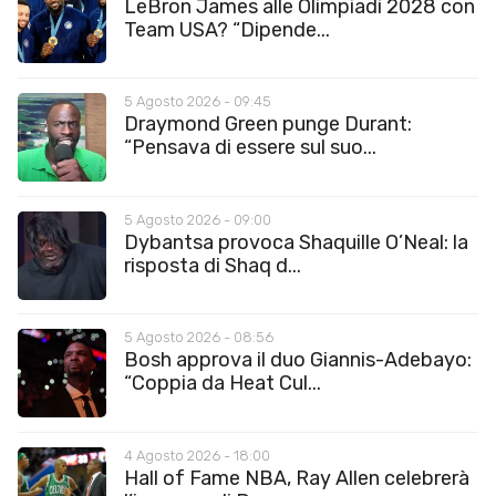
LeBron James alle Olimpiadi 2028 con
Team USA? “Dipende...
5 Agosto 2026 - 09:45
Draymond Green punge Durant:
“Pensava di essere sul suo...
5 Agosto 2026 - 09:00
Dybantsa provoca Shaquille O’Neal: la
risposta di Shaq d...
5 Agosto 2026 - 08:56
Bosh approva il duo Giannis-Adebayo:
“Coppia da Heat Cul...
4 Agosto 2026 - 18:00
Hall of Fame NBA, Ray Allen celebrerà