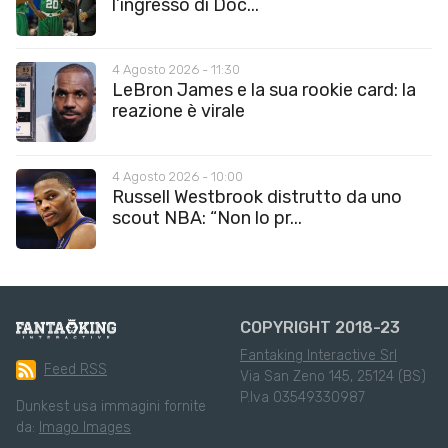
l’ingresso di Doc...
4 Agosto 2026 - 11:30
LeBron James e la sua rookie card: la
reazione è virale
4 Agosto 2026 - 10:00
Russell Westbrook distrutto da uno
scout NBA: “Non lo pr...
COPYRIGHT 2018-23
Fantaking Interactive Srl
Feed RSS
Via San Zeno 145, 25124 (BS)
P.Iva 03549330987
Dunkest usa immagini fornite
da:
Imago Images