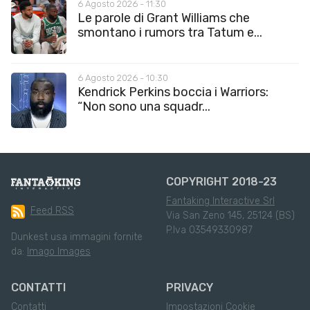
6 Agosto 2026 - 11:30
Le parole di Grant Williams che
smontano i rumors tra Tatum e...
6 Agosto 2026 - 10:30
Kendrick Perkins boccia i Warriors:
“Non sono una squadr...
COPYRIGHT 2018-23
Fantaking Interactive Srl
Feed RSS
Via San Zeno 145, 25124 (BS)
P.Iva 03549330987
Dunkest usa immagini fornite
da:
Imago Images
CONTATTI
PRIVACY
Contatti
Impostazioni Cookie