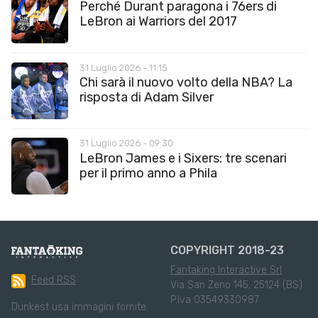
Perché Durant paragona i 76ers di
LeBron ai Warriors del 2017
31 Luglio 2026 - 11:15
Chi sarà il nuovo volto della NBA? La
risposta di Adam Silver
31 Luglio 2026 - 09:30
LeBron James e i Sixers: tre scenari
per il primo anno a Phila
COPYRIGHT 2018-23
Fantaking Interactive Srl
Feed RSS
Via San Zeno 145, 25124 (BS)
P.Iva 03549330987
Dunkest usa immagini fornite