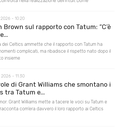
oinvolta nella realizzazione dell’Intuit Dome
 2026 - 10:20
n Brown sul rapporto con Tatum: “C’è
...
la dei Celtics ammette che il rapporto con Tatum ha
omenti complicati, ma ribadisce il rispetto nato dopo il
nto insieme
 2026 - 11:30
role di Grant Williams che smontano i
 tra Tatum e...
mor: Grant Williams mette a tacere le voci su Tatum e
acconta com’era davvero il loro rapporto ai Celtics