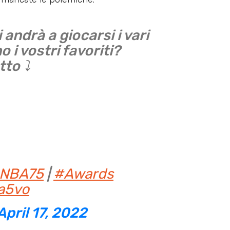
i andrà a giocarsi i vari
 i vostri favoriti?
to ⤵️
NBA75
|
#Awards
aa5vo
April 17, 2022