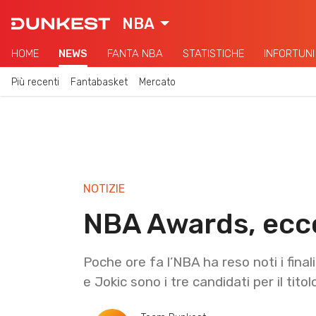
NBA
HOME
NEWS
FANTA NBA
STATISTICHE
INFORTUNI
Più recenti
Fantabasket
Mercato
NOTIZIE
NBA Awards, ecco t
Poche ore fa l’NBA ha reso noti i fina
e Jokic sono i tre candidati per il tito