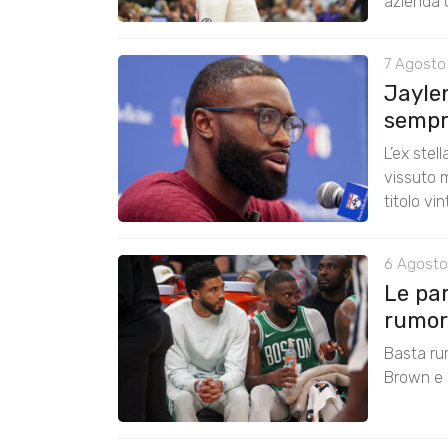
azienda c
7 Agosto
Jayle
sempre
L’ex stel
vissuto m
titolo vi
6 Agosto
Le pa
rumors
Basta ru
Brown e r