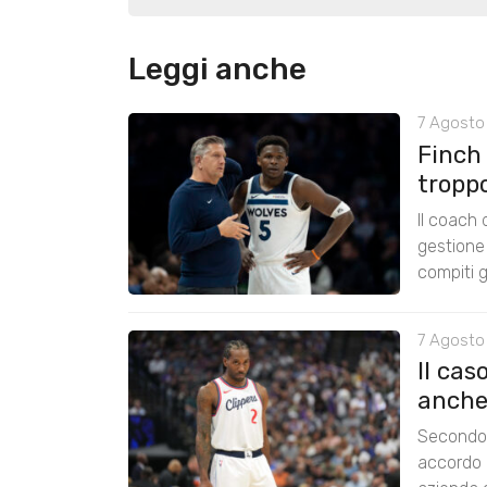
Leggi anche
7 Agosto 
Finch
tropp
Il coach
gestione 
compiti g
7 Agosto
Il cas
anche
Secondo 
accordo 