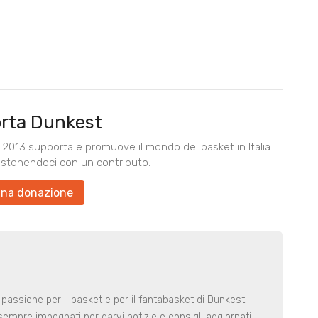
rta Dunkest
2013 supporta e promuove il mondo del basket in Italia.
ostenendoci con un contributo.
una donazione
 passione per il basket e per il fantabasket di Dunkest.
t sempre impegnati per darvi notizie e consigli aggiornati.