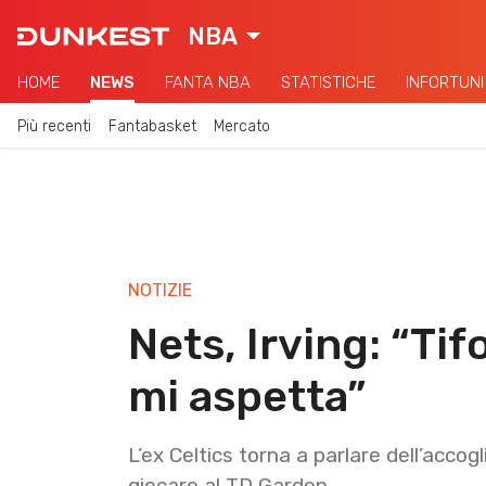
NBA
HOME
NEWS
FANTA NBA
STATISTICHE
INFORTUNI
Più recenti
Fantabasket
Mercato
NOTIZIE
Nets, Irving: “Tif
mi aspetta”
L’ex Celtics torna a parlare dell’accog
giocare al TD Garden