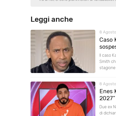
Leggi anche
8 Agosto
Caso 
sospe
Il caso K
Smith chi
stagione
8 Agosto
Enes K
2027”
Due ex N
di dichia