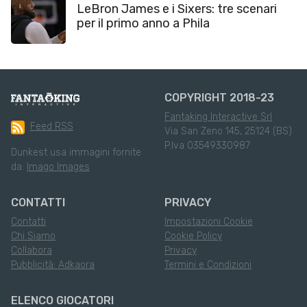
LeBron James e i Sixers: tre scenari
per il primo anno a Phila
COPYRIGHT 2018-23
Fantaking Interactive Srl
Feed RSS
Via San Zeno 145, 25124 (BS)
P.Iva 03549330987
Dunkest usa immagini fornite
da:
Imago Images
CONTATTI
PRIVACY
Contatti
Impostazioni Cookie
Chi Siamo
Cookie Policy
Collabora
Privacy
Pubblicità: Adkaora
Termini e Condizioni
ELENCO GIOCATORI