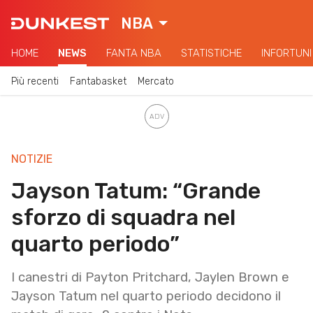
NBA
HOME
NEWS
FANTA NBA
STATISTICHE
INFORTUNI
Più recenti
Fantabasket
Mercato
NOTIZIE
Jayson Tatum: “Grande
sforzo di squadra nel
quarto periodo”
I canestri di Payton Pritchard, Jaylen Brown e
Jayson Tatum nel quarto periodo decidono il