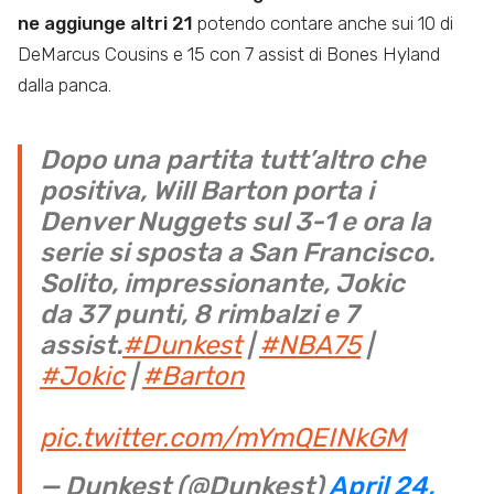
ne aggiunge altri 21
potendo contare anche sui 10 di
DeMarcus Cousins e 15 con 7 assist di Bones Hyland
dalla panca.
Dopo una partita tutt’altro che
positiva, Will Barton porta i
Denver Nuggets sul 3-1 e ora la
serie si sposta a San Francisco.
Solito, impressionante, Jokic
da 37 punti, 8 rimbalzi e 7
assist.
#Dunkest
|
#NBA75
|
#Jokic
|
#Barton
pic.twitter.com/mYmQEINkGM
— Dunkest (@Dunkest)
April 24,