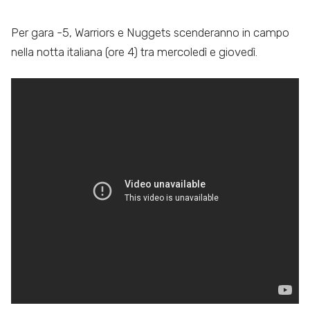
Per gara -5, Warriors e Nuggets scenderanno in campo
nella notta italiana (ore 4) tra mercoledì e giovedì.