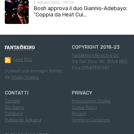
5 Agosto 2026 - 08:56
Bosh approva il duo Giannis-Adebayo:
“Coppia da Heat Cul...
COPYRIGHT 2018-23
Fantaking Interactive Srl
Feed RSS
Via San Zeno 145, 25124 (BS)
P.Iva 03549330987
Dunkest usa immagini fornite
da:
Imago Images
CONTATTI
PRIVACY
Contatti
Impostazioni Cookie
Chi Siamo
Cookie Policy
Collabora
Privacy
Pubblicità: Adkaora
Termini e Condizioni