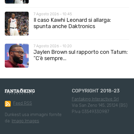
7 Agosto 2026 - 10:45
Il caso Kawhi Leonard si allarga:
spunta anche Daktronics
7 Agosto 2026 - 10:20
Jaylen Brown sul rapporto con Tatum:
“C’è sempre...
COPYRIGHT 2018-23
Fantaking Interactive Srl
Feed RSS
Via San Zeno 145, 25124 (BS)
P.Iva 03549330987
Dunkest usa immagini fornite
da:
Imago Images