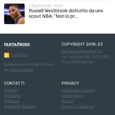
4 Agosto 2026 - 10:00
Russell Westbrook distrutto da uno
scout NBA: “Non lo pr...
COPYRIGHT 2018-23
Fantaking Interactive Srl
Feed RSS
Via San Zeno 145, 25124 (BS)
P.Iva 03549330987
Dunkest usa immagini fornite
da:
Imago Images
CONTATTI
PRIVACY
Contatti
Impostazioni Cookie
Chi Siamo
Cookie Policy
Collabora
Privacy
Pubblicità: Adkaora
Termini e Condizioni