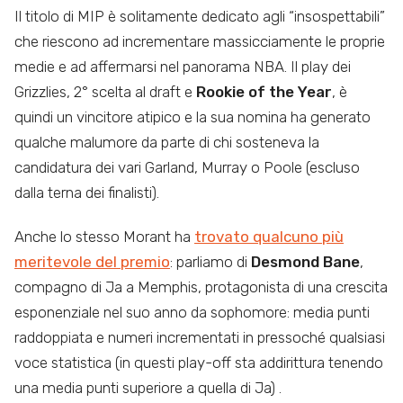
Il titolo di MIP è solitamente dedicato agli “insospettabili”
che riescono ad incrementare massicciamente le proprie
medie e ad affermarsi nel panorama NBA. Il play dei
Grizzlies, 2° scelta al draft e
Rookie of the Year
, è
quindi un vincitore atipico e la sua nomina ha generato
qualche malumore da parte di chi sosteneva la
candidatura dei vari Garland, Murray o Poole (escluso
dalla terna dei finalisti).
Anche lo stesso Morant ha
trovato qualcuno più
meritevole del premio
: parliamo di
Desmond Bane
,
compagno di Ja a Memphis, protagonista di una crescita
esponenziale nel suo anno da sophomore: media punti
raddoppiata e numeri incrementati in pressoché qualsiasi
voce statistica (in questi play-off sta addirittura tenendo
una media punti superiore a quella di Ja) .