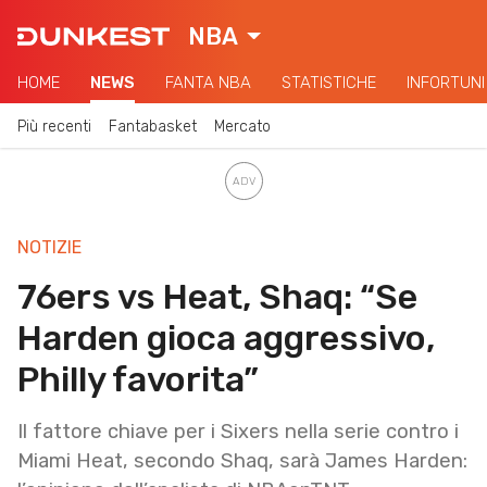
NBA
HOME
NEWS
FANTA NBA
STATISTICHE
INFORTUNI
Più recenti
Fantabasket
Mercato
NOTIZIE
76ers vs Heat, Shaq: “Se
Harden gioca aggressivo,
Philly favorita”
Il fattore chiave per i Sixers nella serie contro i
Miami Heat, secondo Shaq, sarà James Harden: