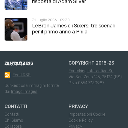
risposta di Adam Silver
31 Luglio 2026 - 09:30
LeBron James e i Sixers: tre scenari
per il primo anno a Phila
COPYRIGHT 2018-23
Fantaking Interactive Srl
Feed RSS
Via San Zeno 145, 25124 (BS)
P.Iva 03549330987
Dunkest usa immagini fornite
da:
Imago Images
CONTATTI
PRIVACY
Contatti
Impostazioni Cookie
Chi Siamo
Cookie Policy
Collabora
Privacy