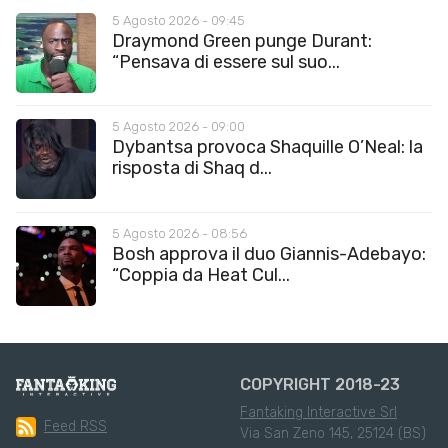
5 Agosto 2026 - 09:45
Draymond Green punge Durant:
“Pensava di essere sul suo...
5 Agosto 2026 - 09:00
Dybantsa provoca Shaquille O’Neal: la
risposta di Shaq d...
5 Agosto 2026 - 08:56
Bosh approva il duo Giannis-Adebayo:
“Coppia da Heat Cul...
COPYRIGHT 2018-23
Fantaking Interactive Srl
Feed RSS
Via San Zeno 145, 25124 (BS)