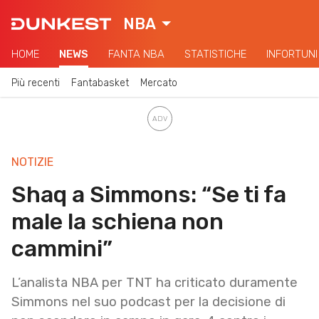
NBA
HOME
NEWS
FANTA NBA
STATISTICHE
INFORTUNI
Più recenti
Fantabasket
Mercato
NOTIZIE
Shaq a Simmons: “Se ti fa
male la schiena non
cammini”
L’analista NBA per TNT ha criticato duramente
Simmons nel suo podcast per la decisione di