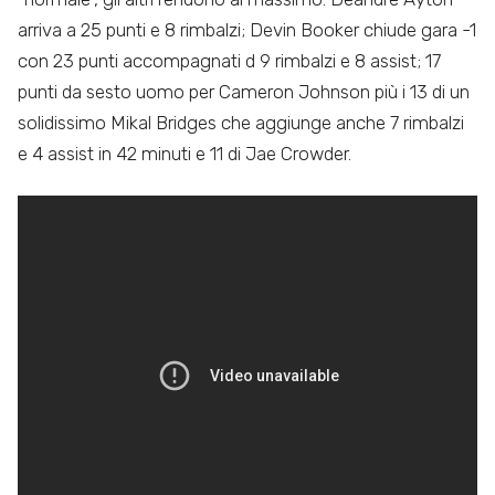
arriva a 25 punti e 8 rimbalzi; Devin Booker chiude gara -1
con 23 punti accompagnati d 9 rimbalzi e 8 assist; 17
punti da sesto uomo per Cameron Johnson più i 13 di un
solidissimo Mikal Bridges che aggiunge anche 7 rimbalzi
e 4 assist in 42 minuti e 11 di Jae Crowder.