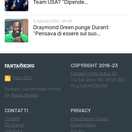
Team USA? “Dipende...
5 Agosto 2026 - 09:45
Draymond Green punge Durant:
“Pensava di essere sul suo...
COPYRIGHT 2018-23
Fantaking Interactive Srl
Feed RSS
Via San Zeno 145, 25124 (BS)
P.Iva 03549330987
Dunkest usa immagini fornite
da:
Imago Images
CONTATTI
PRIVACY
Contatti
Impostazioni Cookie
Chi Siamo
Cookie Policy
Collabora
Privacy