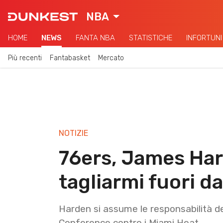
NBA
HOME
NEWS
FANTA NBA
STATISTICHE
INFORTUNI
Più recenti
Fantabasket
Mercato
NOTIZIE
76ers, James Har
tagliarmi fuori da
Harden si assume le responsabilità del
Conference contro i Miami Heat