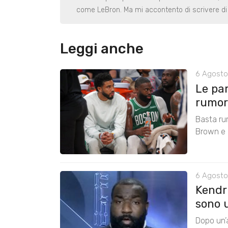
come LeBron. Ma mi accontento di scrivere di 
Leggi anche
6 Agosto
Le pa
rumors
Basta ru
Brown e r
6 Agosto
Kendri
sono u
Dopo un’a