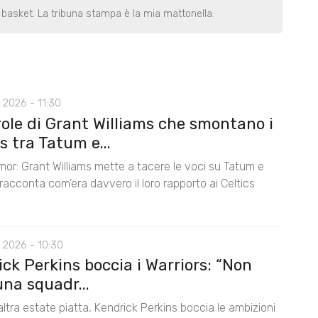
basket. La tribuna stampa è la mia mattonella.
 2026 - 11:30
role di Grant Williams che smontano i
 tra Tatum e...
mor: Grant Williams mette a tacere le voci su Tatum e
acconta com’era davvero il loro rapporto ai Celtics
 2026 - 10:30
ck Perkins boccia i Warriors: “Non
na squadr...
ltra estate piatta, Kendrick Perkins boccia le ambizioni