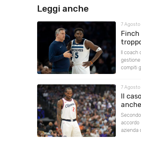
Leggi anche
7 Agosto 
Finch
tropp
Il coach
gestione 
compiti g
7 Agosto
Il cas
anche
Secondo 
accordo 
azienda c