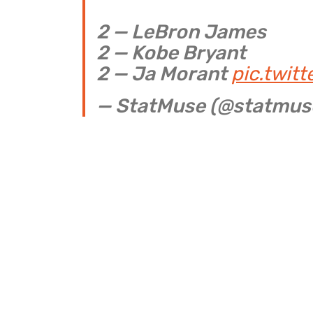
2 — LeBron James
2 — Kobe Bryant
2 — Ja Morant
pic.twi
— StatMuse (@statmus