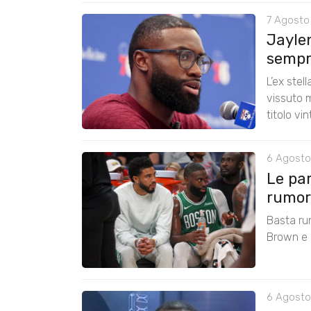
7 Agosto
Jayle
sempre
L’ex stel
vissuto m
titolo vi
6 Agosto
Le pa
rumors
Basta ru
Brown e r
6 Agosto