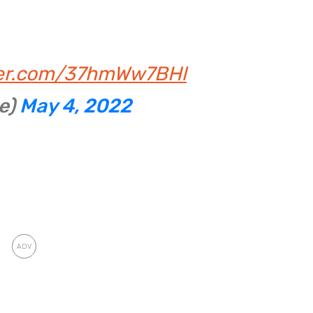
tter.com/37hmWw7BHl
e)
May 4, 2022