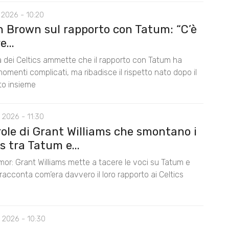
 2026 - 10:20
n Brown sul rapporto con Tatum: “C’è
...
la dei Celtics ammette che il rapporto con Tatum ha
omenti complicati, ma ribadisce il rispetto nato dopo il
nto insieme
 2026 - 11:30
role di Grant Williams che smontano i
 tra Tatum e...
mor: Grant Williams mette a tacere le voci su Tatum e
acconta com’era davvero il loro rapporto ai Celtics
 2026 - 10:30