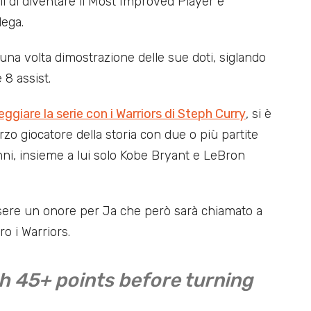
i di diventare il Most Improved Player e
lega.
una volta dimostrazione delle sue doti, siglando
 8 assist.
eggiare la serie con i Warriors di Steph Curry
, si è
terzo giocatore della storia con due o più partite
anni, insieme a lui solo Kobe Bryant e LeBron
ssere un onore per Ja che però sarà chiamato a
o i Warriors.
h 45+ points before turning