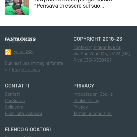
“Pensava di essere sul suo...
COPYRIGHT 2018-23
Fantaking Interactive Srl
Feed RSS
Via San Zeno 145, 25124 (BS)
P.Iva 03549330987
Dunkest usa immagini fornite
da:
Imago Images
CONTATTI
PRIVACY
Contatti
Impostazioni Cookie
Chi Siamo
Cookie Policy
Collabora
Privacy
Pubblicità: Adkaora
Termini e Condizioni
ELENCO GIOCATORI