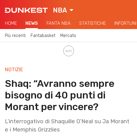
NBA
HOME
NEWS
FANTA NBA
STATISTICHE
INFORTUNI
Più recenti
Fantabasket
Mercato
NOTIZIE
Shaq: “Avranno sempre
bisogno di 40 punti di
Morant per vincere?
L’interrogativo di Shaquille O’Neal su Ja Morant
e i Memphis Grizzlies