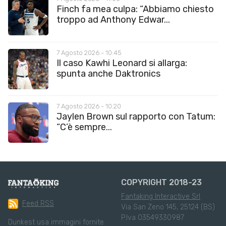
Finch fa mea culpa: “Abbiamo chiesto
troppo ad Anthony Edwar...
7 Agosto 2026 - 10:45
Il caso Kawhi Leonard si allarga:
spunta anche Daktronics
7 Agosto 2026 - 10:20
Jaylen Brown sul rapporto con Tatum:
“C’è sempre...
COPYRIGHT 2018-23
Fantaking Interactive Srl
Feed RSS
Via San Zeno 145, 25124 (BS)
P.Iva 03549330987
Dunkest usa immagini fornite