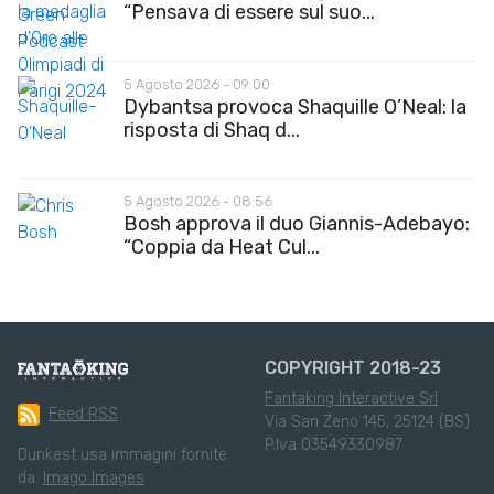
“Pensava di essere sul suo...
5 Agosto 2026 - 09:00
Dybantsa provoca Shaquille O’Neal: la
risposta di Shaq d...
5 Agosto 2026 - 08:56
Bosh approva il duo Giannis-Adebayo:
“Coppia da Heat Cul...
COPYRIGHT 2018-23
Fantaking Interactive Srl
Feed RSS
Via San Zeno 145, 25124 (BS)
P.Iva 03549330987
Dunkest usa immagini fornite
da:
Imago Images