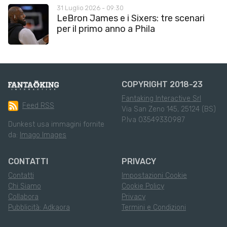
31 Luglio 2026 - 09:30
LeBron James e i Sixers: tre scenari
per il primo anno a Phila
COPYRIGHT 2018-23
Fantaking Interactive Srl
Feed RSS
Via San Zeno 145, 25124 (BS)
P.Iva 03549330987
Dunkest usa immagini fornite
da:
Imago Images
CONTATTI
PRIVACY
Contatti
Impostazioni Cookie
Chi Siamo
Cookie Policy
Collabora
Privacy
Pubblicità: Adkaora
Termini e Condizioni