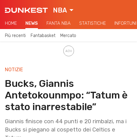
NBA
HOME
NEWS
FANTA NBA
STATISTICHE
INFORTUNI
Più recenti
Fantabasket
Mercato
NOTIZIE
Bucks, Giannis
Antetokounmpo: “Tatum è
stato inarrestabile”
Giannis finisce con 44 punti e 20 rimbalzi, ma i
Bucks si piegano al cospetto dei Celtics e