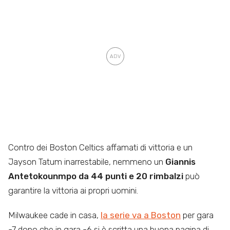
Contro dei Boston Celtics affamati di vittoria e un
Jayson Tatum inarrestabile, nemmeno un
Giannis
Antetokounmpo da 44 punti e 20 rimbalzi
può
garantire la vittoria ai propri uomini.
Milwaukee cade in casa,
la serie va a Boston
per gara
-7 dopo che in gara -6 si è scritta una buona pagina di