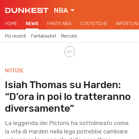
NBA
HOME
NEWS
FANTA NBA
STATISTICHE
INFORTUNI
Più recenti
Fantabasket
Mercato
NOTIZIE
Isiah Thomas su Harden:
“D’ora in poi lo tratteranno
diversamente”
La leggenda dei Pistons ha sottolineato come
la vita di Harden nella lega potrebbe cambiare