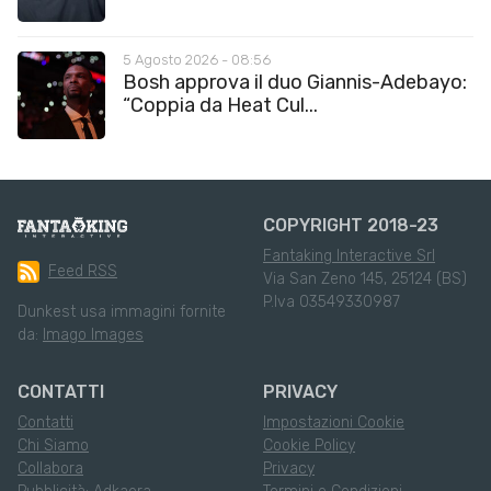
5 Agosto 2026 - 08:56
Bosh approva il duo Giannis-Adebayo:
“Coppia da Heat Cul...
COPYRIGHT 2018-23
Fantaking Interactive Srl
Feed RSS
Via San Zeno 145, 25124 (BS)
P.Iva 03549330987
Dunkest usa immagini fornite
da:
Imago Images
CONTATTI
PRIVACY
Contatti
Impostazioni Cookie
Chi Siamo
Cookie Policy
Collabora
Privacy