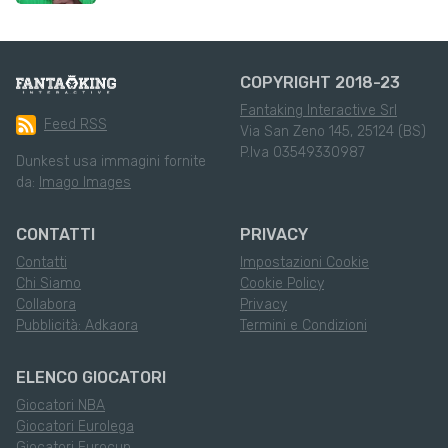
COPYRIGHT 2018-23
Fantaking Interactive Srl
Feed RSS
Via San Zeno 145, 25124 (BS)
P.Iva 03549330987
Dunkest usa immagini fornite
da:
Imago Images
CONTATTI
PRIVACY
Contatti
Impostazioni Cookie
Chi Siamo
Cookie Policy
Collabora
Privacy
Pubblicità: Adkaora
Termini e Condizioni
ELENCO GIOCATORI
Giocatori NBA
Giocatori Eurolega
Giocatori Eurocup