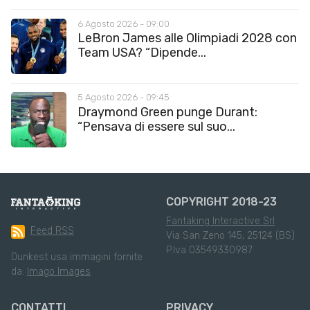
6 Agosto 2026 - 09:00
LeBron James alle Olimpiadi 2028 con
Team USA? “Dipende...
5 Agosto 2026 - 09:45
Draymond Green punge Durant:
“Pensava di essere sul suo...
COPYRIGHT 2018-23
Fantaking Interactive Srl
Feed RSS
Via San Zeno 145, 25124 (BS)
P.Iva 03549330987
Dunkest usa immagini fornite
da:
Imago Images
CONTATTI
PRIVACY