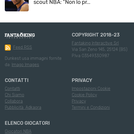
scout NBA: “Non lo pr...
COPYRIGHT 2018-23
Fantaking Interactive Srl
Feed RSS
Via San Zeno 145, 25124 (BS)
P.Iva 03549330987
Dunkest usa immagini fornite
da:
Imago Images
CONTATTI
PRIVACY
Contatti
Impostazioni Cookie
Chi Siamo
Cookie Policy
Collabora
Privacy
Pubblicità: Adkaora
Termini e Condizioni
ELENCO GIOCATORI
Giocatori NBA