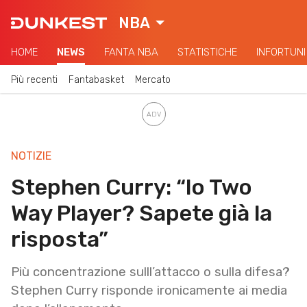
NBA
HOME
NEWS
FANTA NBA
STATISTICHE
INFORTUNI
Più recenti
Fantabasket
Mercato
NOTIZIE
Stephen Curry: “Io Two
Way Player? Sapete già la
risposta”
Più concentrazione sulll’attacco o sulla difesa?
Stephen Curry risponde ironicamente ai media