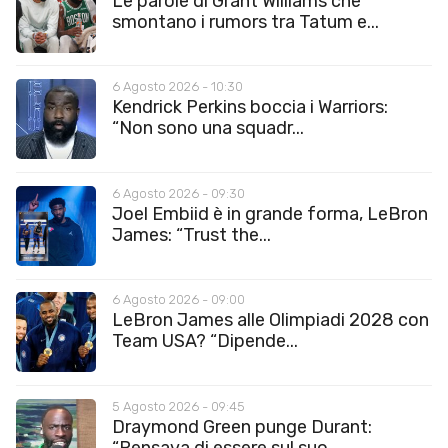
Le parole di Grant Williams che
smontano i rumors tra Tatum e...
6 Agosto 2026 - 10:30
Kendrick Perkins boccia i Warriors:
“Non sono una squadr...
6 Agosto 2026 - 09:30
Joel Embiid è in grande forma, LeBron
James: “Trust the...
6 Agosto 2026 - 09:00
LeBron James alle Olimpiadi 2028 con
Team USA? “Dipende...
5 Agosto 2026 - 09:45
Draymond Green punge Durant: