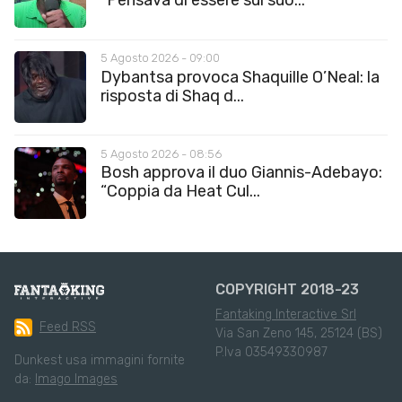
“Pensava di essere sul suo...
5 Agosto 2026 - 09:00
Dybantsa provoca Shaquille O’Neal: la
risposta di Shaq d...
5 Agosto 2026 - 08:56
Bosh approva il duo Giannis-Adebayo:
“Coppia da Heat Cul...
COPYRIGHT 2018-23
Fantaking Interactive Srl
Feed RSS
Via San Zeno 145, 25124 (BS)
P.Iva 03549330987
Dunkest usa immagini fornite
da:
Imago Images