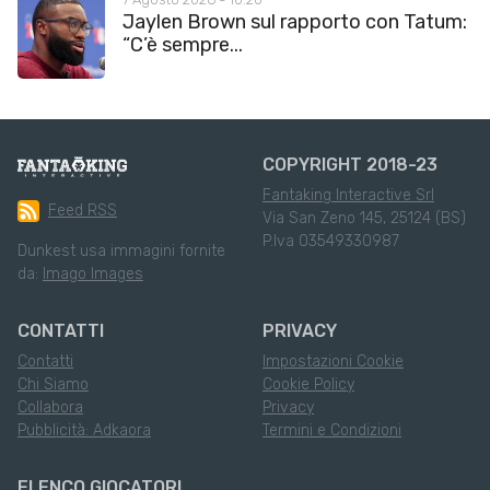
Jaylen Brown sul rapporto con Tatum:
“C’è sempre...
COPYRIGHT 2018-23
Fantaking Interactive Srl
Feed RSS
Via San Zeno 145, 25124 (BS)
P.Iva 03549330987
Dunkest usa immagini fornite
da:
Imago Images
CONTATTI
PRIVACY
Contatti
Impostazioni Cookie
Chi Siamo
Cookie Policy
Collabora
Privacy
Pubblicità: Adkaora
Termini e Condizioni
ELENCO GIOCATORI