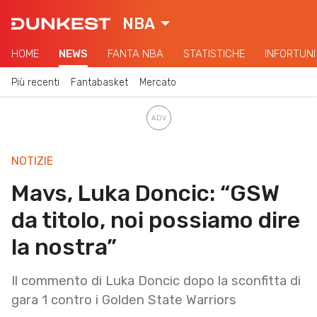
NBA
HOME
NEWS
FANTA NBA
STATISTICHE
INFORTUNI
Più recenti
Fantabasket
Mercato
NOTIZIE
Mavs, Luka Doncic: “GSW
da titolo, noi possiamo dire
la nostra”
Il commento di Luka Doncic dopo la sconfitta di
gara 1 contro i Golden State Warriors