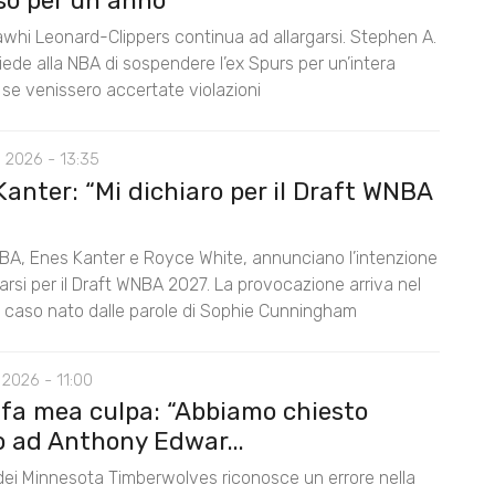
so per un anno”
awhi Leonard-Clippers continua ad allargarsi. Stephen A.
ede alla NBA di sospendere l’ex Spurs per un’intera
 se venissero accertate violazioni
 2026 - 13:35
anter: “Mi dichiaro per il Draft WNBA
BA, Enes Kanter e Royce White, annunciano l’intenzione
rarsi per il Draft WNBA 2027. La provocazione arriva nel
l caso nato dalle parole di Sophie Cunningham
2026 - 11:00
 fa mea culpa: “Abbiamo chiesto
o ad Anthony Edwar...
 dei Minnesota Timberwolves riconosce un errore nella