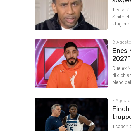
sospe
Il caso K
Smith chi
stagione
8 Agosto
Enes K
2027”
Due ex N
di dichia
pieno de
7 Agosto 
Finch
tropp
Il coach