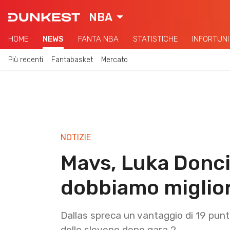
NBA
HOME
NEWS
FANTA NBA
STATISTICHE
INFORTUNI
Più recenti
Fantabasket
Mercato
NOTIZIE
Mavs, Luka Doncic
dobbiamo miglio
Dallas spreca un vantaggio di 19 pun
dello sloveno dopo gara 2