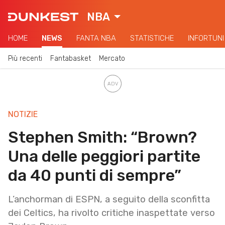
NBA
HOME
NEWS
FANTA NBA
STATISTICHE
INFORTUNI
Più recenti
Fantabasket
Mercato
NOTIZIE
Stephen Smith: “Brown?
Una delle peggiori partite
da 40 punti di sempre”
L’anchorman di ESPN, a seguito della sconfitta
dei Celtics, ha rivolto critiche inaspettate verso