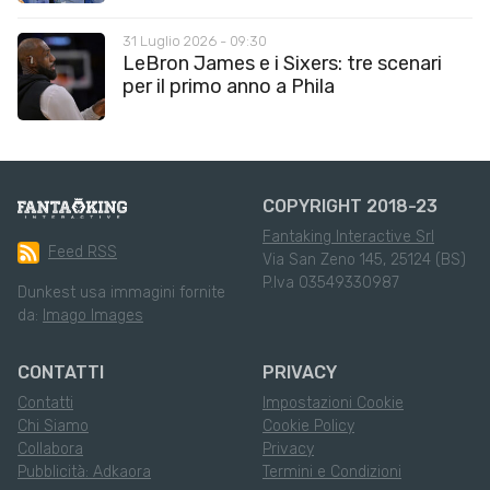
31 Luglio 2026 - 09:30
LeBron James e i Sixers: tre scenari
per il primo anno a Phila
COPYRIGHT 2018-23
Fantaking Interactive Srl
Feed RSS
Via San Zeno 145, 25124 (BS)
P.Iva 03549330987
Dunkest usa immagini fornite
da:
Imago Images
CONTATTI
PRIVACY
Contatti
Impostazioni Cookie
Chi Siamo
Cookie Policy
Collabora
Privacy
Pubblicità: Adkaora
Termini e Condizioni