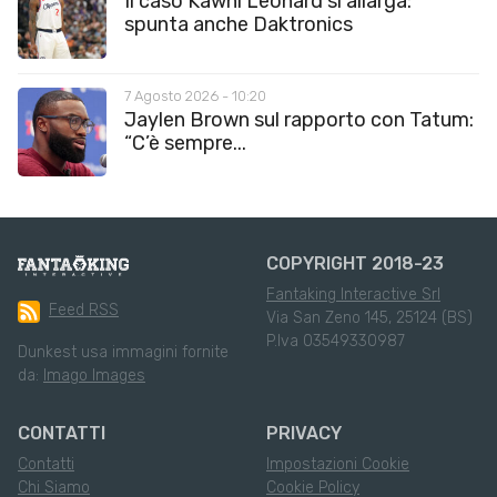
Il caso Kawhi Leonard si allarga:
spunta anche Daktronics
7 Agosto 2026 - 10:20
Jaylen Brown sul rapporto con Tatum:
“C’è sempre...
COPYRIGHT 2018-23
Fantaking Interactive Srl
Feed RSS
Via San Zeno 145, 25124 (BS)
P.Iva 03549330987
Dunkest usa immagini fornite
da:
Imago Images
CONTATTI
PRIVACY
Contatti
Impostazioni Cookie
Chi Siamo
Cookie Policy