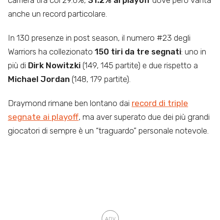
carriera tira col 29.6%,
31.2% ai playoff
dove però vanta
anche un record particolare.
In 130 presenze in post season, il numero #23 degli
Warriors ha collezionato
150 tiri da tre segnati
: uno in
più di
Dirk Nowitzki
(149, 145 partite) e due rispetto a
Michael Jordan
(148, 179 partite).
Draymond rimane ben lontano dai
record di triple
segnate ai playoff
, ma aver superato due dei più grandi
giocatori di sempre è un “traguardo” personale notevole.