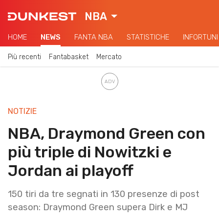
NBA
HOME
NEWS
FANTA NBA
STATISTICHE
INFORTUNI
Più recenti
Fantabasket
Mercato
NOTIZIE
NBA, Draymond Green con
più triple di Nowitzki e
Jordan ai playoff
150 tiri da tre segnati in 130 presenze di post
season: Draymond Green supera Dirk e MJ