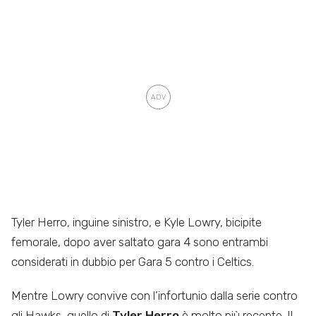
Tyler Herro, inguine sinistro, e Kyle Lowry, bicipite
femorale, dopo aver saltato gara 4 sono entrambi
considerati in dubbio per Gara 5 contro i Celtics.
Mentre Lowry convive con l’infortunio dalla serie contro
gli Hawks, quello di
Tyler Herro
è molto più recente. Il