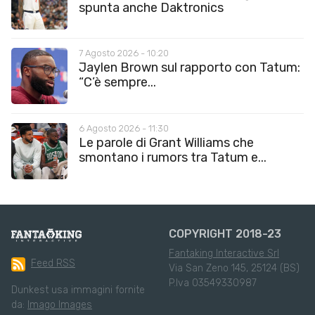
spunta anche Daktronics
7 Agosto 2026 - 10:20
Jaylen Brown sul rapporto con Tatum:
“C’è sempre...
6 Agosto 2026 - 11:30
Le parole di Grant Williams che
smontano i rumors tra Tatum e...
COPYRIGHT 2018-23
Fantaking Interactive Srl
Feed RSS
Via San Zeno 145, 25124 (BS)
P.Iva 03549330987
Dunkest usa immagini fornite
da:
Imago Images