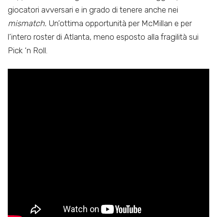
giocatori avversari e in grado di tenere anche nei
mismatch.
Un’ottima opportunità per McMillan e per
l’intero roster di Atlanta, meno esposto alla fragilità sui
Pick ‘n Roll.