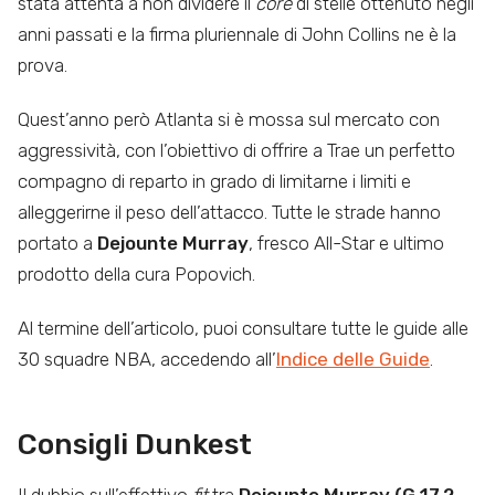
stata attenta a non dividere il
core
di stelle ottenuto negli
anni passati e la firma pluriennale di John Collins ne è la
prova.
Quest’anno però Atlanta si è mossa sul mercato con
aggressività, con l’obiettivo di offrire a Trae un perfetto
compagno di reparto in grado di limitarne i limiti e
alleggerirne il peso dell’attacco. Tutte le strade hanno
portato a
Dejounte Murray
, fresco All-Star e ultimo
prodotto della cura Popovich.
Al termine dell’articolo, puoi consultare tutte le guide alle
30 squadre NBA, accedendo all’
Indice delle Guide
.
Consigli Dunkest
Il dubbio sull’effettivo
fit
tra
Dejounte Murray (G 17,2