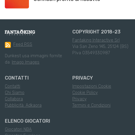
COPYRIGHT 2018-23
Fantaking Interactive Srl
Feed RSS
Via San Zeno 145, 25124 (BS)
P.Iva 03549330987
Dunkest usa immagini fornite
da:
Imago Images
CONTATTI
PRIVACY
Contatti
Impostazioni Cookie
Chi Siamo
Cookie Policy
Collabora
Privacy
Pubblicità: Adkaora
Termini e Condizioni
ELENCO GIOCATORI
Giocatori NBA