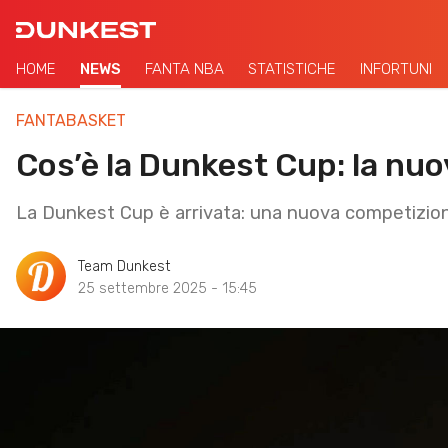
HOME
NEWS
FANTA NBA
STATISTICHE
INFORTUNI
FANTABASKET
Cos’è la Dunkest Cup: la nu
La Dunkest Cup è arrivata: una nuova competizione
Team Dunkest
25 settembre 2025 - 15:45