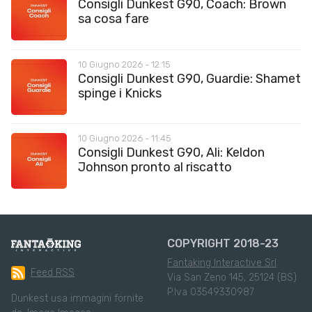
Consigli Dunkest G90, Coach: Brown
sa cosa fare
10 Giugno 2026 - 12:15
Consigli Dunkest G90, Guardie: Shamet
spinge i Knicks
10 Giugno 2026 - 11:45
Consigli Dunkest G90, Ali: Keldon
Johnson pronto al riscatto
COPYRIGHT 2018-23
Fantaking Interactive Srl
Feed RSS
Via San Zeno 145, 25124 (BS)
P.Iva 03549330987
Dunkest usa immagini fornite