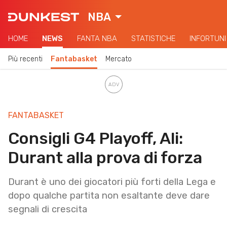
NBA
HOME
NEWS
FANTA NBA
STATISTICHE
INFORTUNI
Più recenti
Fantabasket
Mercato
FANTABASKET
Consigli G4 Playoff, Ali:
Durant alla prova di forza
Durant è uno dei giocatori più forti della Lega e
dopo qualche partita non esaltante deve dare
segnali di crescita